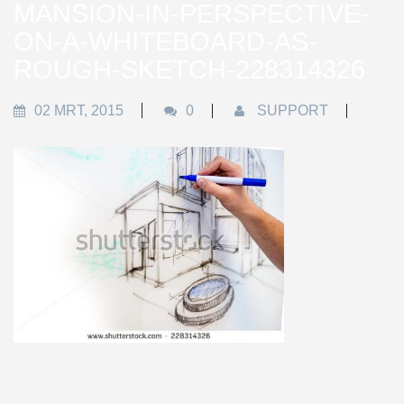
MANSION-IN-PERSPECTIVE-
ON-A-WHITEBOARD-AS-
ROUGH-SKETCH-228314326
02 MRT, 2015
0
SUPPORT