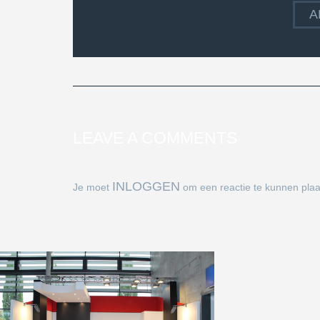
A
LEAVE A COMMENTS
INLOGGEN
Je moet
om een reactie te kunnen plaa