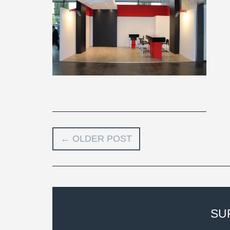
←
OLDER POST
SU