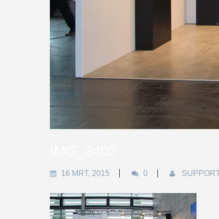
IMG_3402
16 MRT, 2015
0
SUPPOR