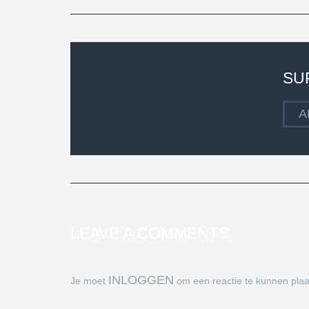
SU
A
LEAVE A COMMENTS
INLOGGEN
Je moet
om een reactie te kunnen plaa