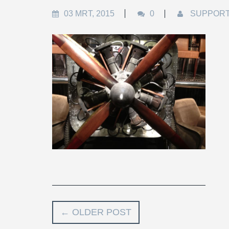
03 MRT, 2015
0
SUPPOR
←
OLDER POST