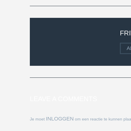
FR
A
LEAVE A COMMENTS
INLOGGEN
Je moet
om een reactie te kunnen plaa