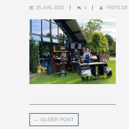
25 JUN, 2020
0
FRITS DE
←
OLDER POST