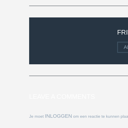
FR
A
LEAVE A COMMENTS
INLOGGEN
Je moet
om een reactie te kunnen plaa