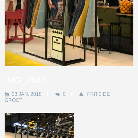
IMG_2640
03 JAN, 2018
0
FRITS DE
GROOT