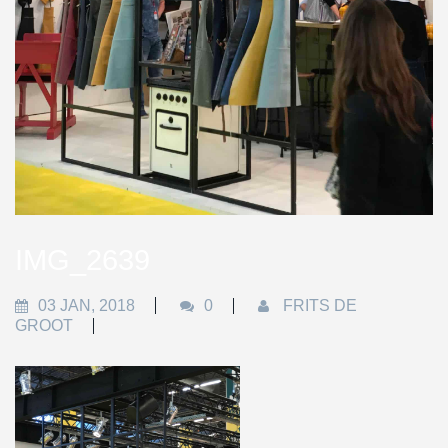
IMG_2639
03 JAN, 2018
0
FRITS DE
GROOT