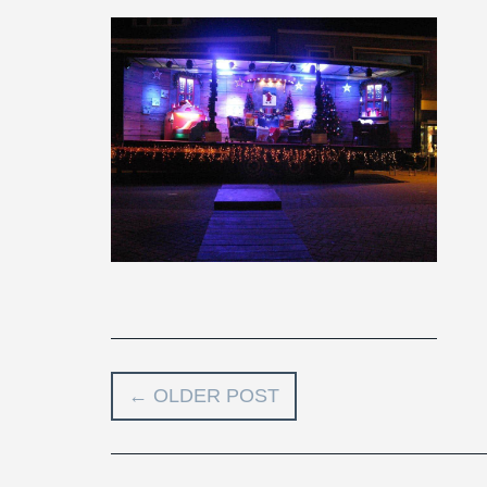
←
OLDER POST