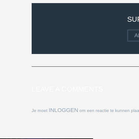
SU
A
LEAVE A COMMENTS
INLOGGEN
Je moet
om een reactie te kunnen plaa