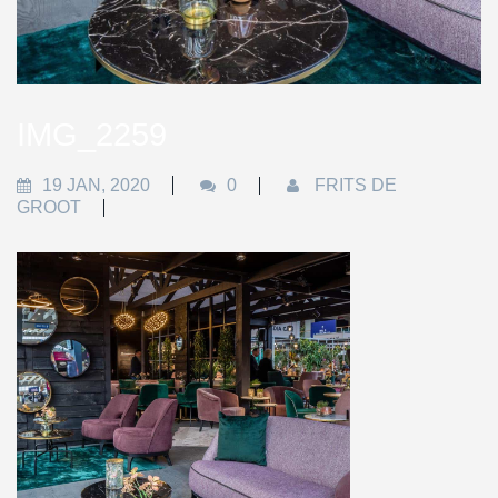
IMG_2259
19 JAN, 2020
0
FRITS DE
GROOT